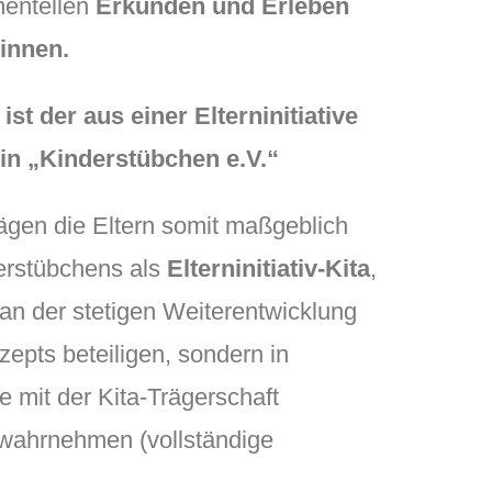
mentellen
Erkunden und Erleben
Sinnen.
ist der aus einer Elterninitiative
n „Kinderstübchen e.V.“
rägen die Eltern somit maßgeblich
erstübchens als
Elterninitiativ-Kita
,
 an der stetigen Weiterentwicklung
pts beteiligen, sondern in
le mit der Kita-Trägerschaft
wahrnehmen (vollständige