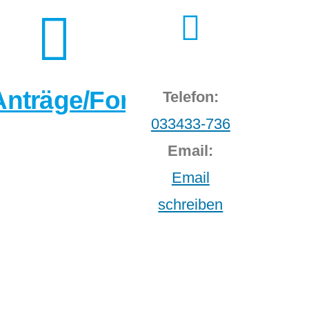
Anträge/Formulare
Telefon:
033433-736
Email:
Email
schreiben